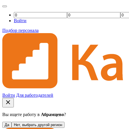
Войти
Подбор персонала
Войти
Для работодателей
close
Вы ищете работу в
Абрамцево
?
Да
Нет, выбрать другой регион