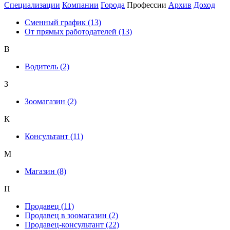
Специализации
Компании
Города
Профессии
Архив
Доход
Сменный график
(13)
От прямых работодателей
(13)
В
Водитель
(2)
З
Зоомагазин
(2)
К
Консультант
(11)
М
Магазин
(8)
П
Продавец
(11)
Продавец в зоомагазин
(2)
Продавец-консультант
(22)