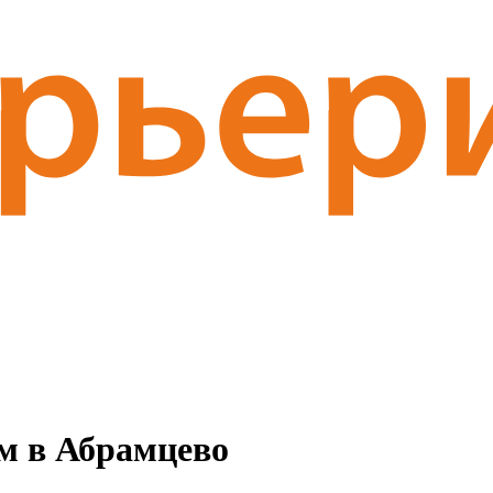
м в Абрамцево