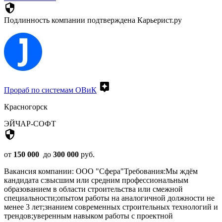
security
Подлинность компании подтверждена Карьерист.ру
assistant
Прораб по системам ОВиК
Красногорск
ЭЙЧАР-СОФТ
security
от
150 000
до
300 000
руб.
Вакансия компании: ООО "Сфера"Требования:Мы ждём
кандидата с:высшим или средним профессиональным
образованием в области строительства или смежной
специальности;опытом работы на аналогичной должности не
менее 3 лет;знанием современных строительных технологий и
трендов;уверенным навыком работы с проектной