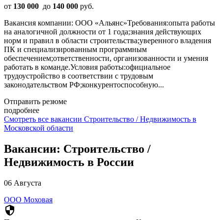
от
130 000
до
140 000
руб.
Вакансия компании: ООО «Альянс»Требования:опыта работы
на аналогичной должности от 1 года;знания действующих
норм и правил в области строительства;уверенного владения
ПК и специализированным программным
обеспечением;ответственности, организованности и умения
работать в команде.Условия работы:официальное
трудоустройство в соответствии с трудовым
законодательством РФ;конкурентоспособную...
Отправить резюме
подробнее
Смотреть все вакансии Строительство / Недвижимость в
Московской области
Вакансии: Строительство /
Недвижимость в России
06 Августа
ООО Моховая
security