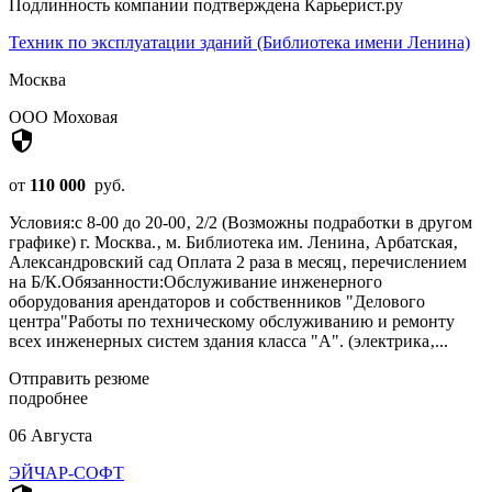
Подлинность компании подтверждена Карьерист.ру
Техник по эксплуатации зданий (Библиотека имени Ленина)
Москва
ООО Моховая
security
от
110 000
руб.
Условия:с 8-00 до 20-00‚ 2/2 (Возможны подработки в другом
графике) г. Москва.‚ м. Библиотека им. Ленина‚ Арбатская‚
Александровский сад Оплата 2 раза в месяц‚ перечислением
на Б/К.Обязанности:Обслуживание инженерного
оборудования арендаторов и собственников "Делового
центра"Работы по техническому обслуживанию и ремонту
всех инженерных систем здания класса "А". (электрика‚...
Отправить резюме
подробнее
06 Августа
ЭЙЧАР-СОФТ